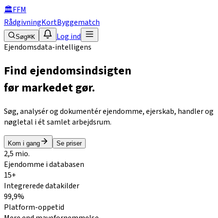
🏛
FFM
Rådgivning
Kort
Byggematch
Log ind
Søg
⌘K
Ejendomsdata-intelligens
Find ejendomsindsigten
før markedet gør.
Søg, analysér og dokumentér ejendomme, ejerskab, handler og
nøgletal i ét samlet arbejdsrum.
Kom i gang
Se priser
2,5 mio.
Ejendomme i databasen
15+
Integrerede datakilder
99,9%
Platform-oppetid
Mere end mavefornemmelse