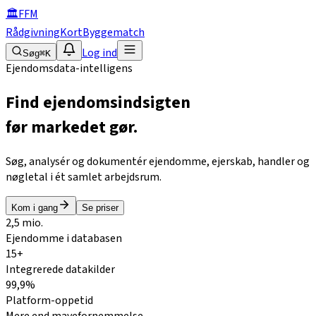
🏛
FFM
Rådgivning
Kort
Byggematch
Log ind
Søg
⌘K
Ejendomsdata-intelligens
Find ejendomsindsigten
før markedet gør.
Søg, analysér og dokumentér ejendomme, ejerskab, handler og
nøgletal i ét samlet arbejdsrum.
Kom i gang
Se priser
2,5 mio.
Ejendomme i databasen
15+
Integrerede datakilder
99,9%
Platform-oppetid
Mere end mavefornemmelse